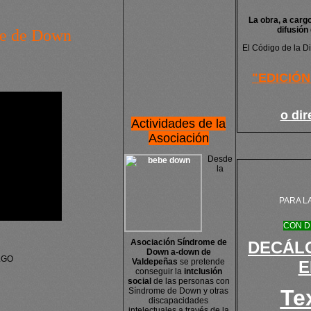
La obra, a carg
difusión
me de Down
El Código de la D
"EDICIÓN
o di
Actividades de la
Asociación
Desde
la
PARA L
CON D
Asociación Síndrome de
DECÁLO
Down a-down de
LGO
Valdepeñas
se pretende
E
conseguir la
intclusión
social
de las personas con
Te
Síndrome de Down y otras
discapacidades
intelectuales a través de la