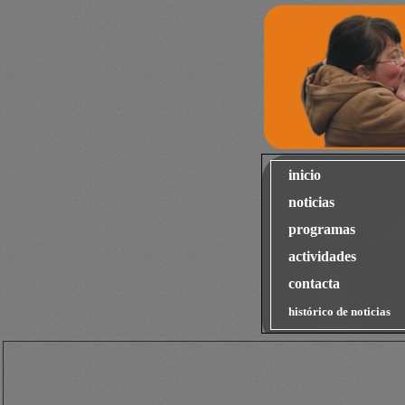
inicio
noticias
programas
actividades
contacta
histórico de noticias