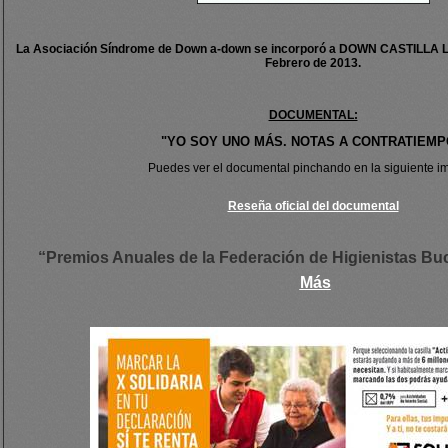
La Asociación Síndrome de Down a-down se incorporó a DOWN CASTILLA
Febrero de 2013.
DOCUMENTAL:
"YO SOY UNO MÁS. NOTAS A CONTRATIEMP
Puedes ver el documental pinchando en la siguiente 
Reseña oficial del documental
“Premios Anuales de la Federación de Higienistas B
Más