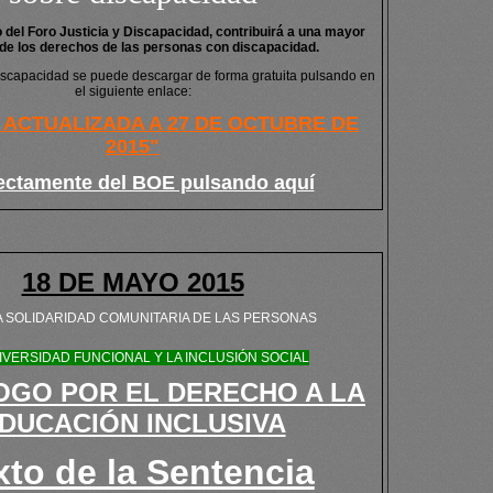
o del Foro Justicia y Discapacidad, contribuirá a una mayor
 de los derechos de las personas con discapacidad.
iscapacidad se puede descargar de forma gratuita pulsando en
el siguiente enlace:
 ACTUALIZADA A 27 DE OCTUBRE DE
2015"
rectamente del BOE pulsando aquí
18 DE MAYO 2015
A SOLIDARIDAD COMUNITARIA DE LAS PERSONAS
IVERSIDAD FUNCIONAL Y LA INCLUSIÓN SOCIAL
GO POR EL DERECHO A LA
DUCACIÓN INCLUSIVA
xto de la Sentencia