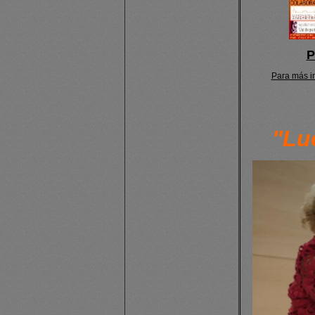
P
Para más in
"Lu