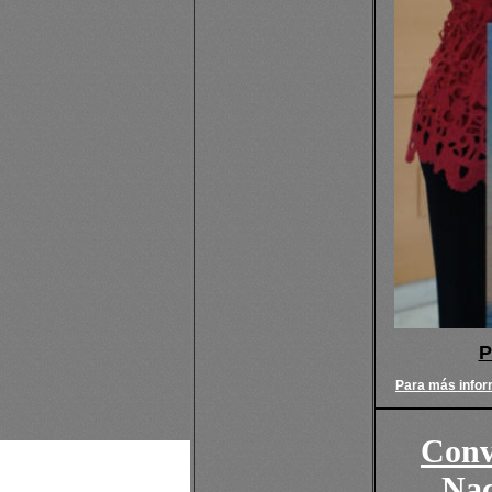
P
Para más infor
Conv
Nac