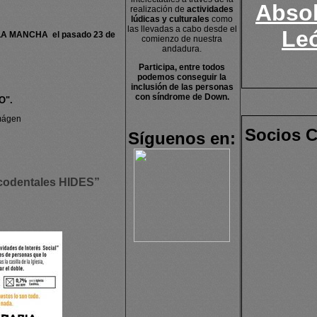
Absol
realización de
actividades
lúdicas y culturales
como
las llevadas a cabo desde el
Leó
 LA MANCHA el pasado 23 de
comienzo de nuestra
andadura.
Participa, entre todos
podemos conseguir la
inclusión de las personas
con síndrome de Down.
O".
imágen
Socios C
Síguenos en:
ucodentales HIDES”