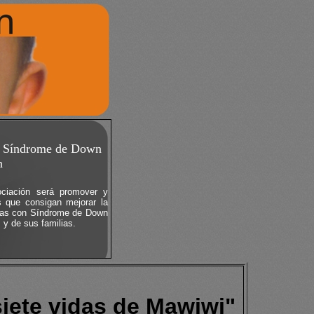
ón Síndrome de Down
n
sociación será promover y
s que consigan mejorar la
onas con Síndrome de Down
 y de sus familias.
siete vidas de Mawiwi"