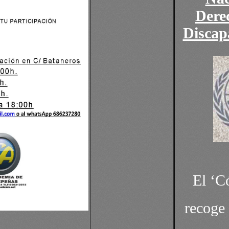
Dere
Discap
El ‘C
recoge 